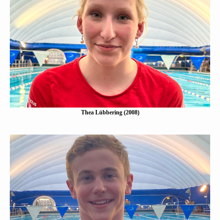
Thea Lübbering (2008)
Eine Kurzbeschreibung folgt…
Mehr erfahen
Thea Lübbering (2008)
Elias Kusche (2008)
Eine Kurzbeschreibung folgt…
Mehr erfahen