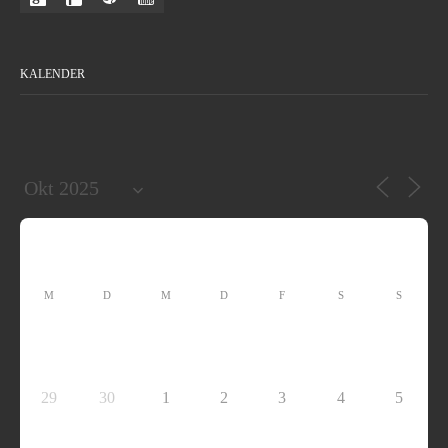
KALENDER
M
D
M
D
F
S
S
29
30
1
2
3
4
5