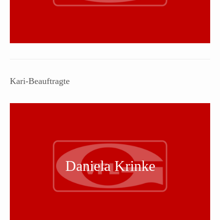
Kari-Beauftragte
Daniela Krinke
Daniela Krinke
Eine Kurzbeschreibung folgt…
Mehr erfahen