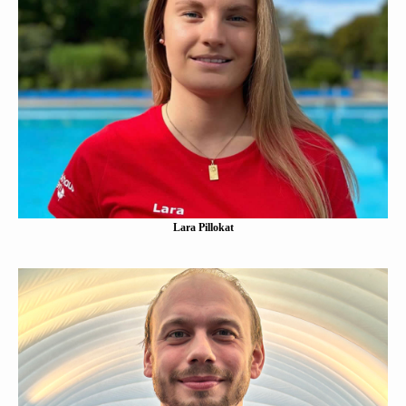
Lara Pillokat
Eine Kurzbeschreibung folgt…
Mehr erfahen
Lara Pillokat
Jonathan Tumczak
Eine Kurzbeschreibung folgt…