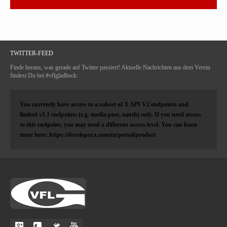
TWITTER-FEED
Finde heraus, was gerade auf Twitter passiert! Aktuelle Nachrichten aus dem Verein
findest Du bei #vflgladbeck:
You currently have access to a subset of X API V2 endpoints and
limited v1.1 endpoints (e.g. media post, oauth) only. If you need access
to this endpoint, you may need a different access level. You can learn
more here: https://developer.x.com/en/portal/product