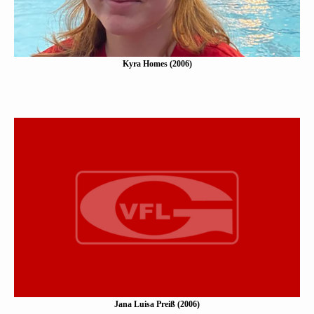
Kyra Homes (2006)
Jana Luisa Preiẞ (2006)
Eine Kurzbeschreibung folgt…
Mehr erfahen
Jana Luisa Preiß (2006)