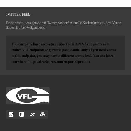
TWITTER-FEED
Finde heraus, was gerade auf Twitter passiert! Aktuelle Nachrichten aus dem Verein
findest Du bei #vflgladbeck:
You currently have access to a subset of X API V2 endpoints and
limited v1.1 endpoints (e.g. media post, oauth) only. If you need access
to this endpoint, you may need a different access level. You can learn
more here: https://developer.x.com/en/portal/product