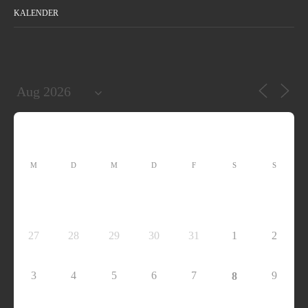
KALENDER
M
D
M
D
F
S
S
27
28
29
30
31
1
2
3
4
5
6
7
9
8