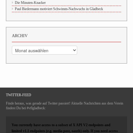
Die Minuten-Knacker
Paul Biedermann motiviert Schwimm-Nachwuchs in Gladbeck
ARCHIV
Archiv
TWITTER-FEED
Finde heraus, was gerade auf Twitter passiert! Aktuelle Nachrichten aus dem Verein
findest Du bei #vflgladbeck:
You currently have access to a subset of X API V2 endpoints and
limited v1.1 endpoints (e.g. media post, oauth) only. If you need access