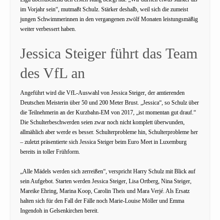
im Vorjahr sein“, mutmaßt Schulz. Stärker deshalb, weil sich die zumeist
jungen Schwimmerinnen in den vergangenen zwölf Monaten leistungsmäßig
weiter verbessert haben.
Jessica Steiger führt das Team
des VfL an
Angeführt wird die VfL-Auswahl von Jessica Steiger, der amtierenden
Deutschen Meisterin über 50 und 200 Meter Brust. „Jessica“, so Schulz über
die Teilnehmerin an der Kurzbahn-EM von 2017, „ist momentan gut drauf.“
Die Schulterbeschwerden seien zwar noch nicht komplett überwunden,
allmählich aber werde es besser. Schulterprobleme hin, Schulterprobleme her
– zuletzt präsentierte sich Jessica Steiger beim Euro Meet in Luxemburg
bereits in toller Frühform.
„Alle Mädels werden sich zerreißen“, verspricht Harry Schulz mit Blick auf
sein Aufgebot. Starten werden Jessica Steiger, Lisa Ortberg, Nina Steiger,
Mareike Ehring, Marina Koop, Carolin Theis und Mara Verjé. Als Ersatz
halten sich für den Fall der Fälle noch Marie-Louise Möller und Emma
Ingendoh in Gelsenkirchen bereit.