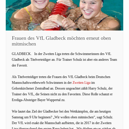
Frauen des VfL Gladbeck möchten erneut oben
mitmischen
GLADBECK.
In der Zweiten Liga treten die Schwimmerinnen des VfL
Gladbeck als Titelverteidiger an. Für Trainer Schulz ist aber ein anderes Team
der Favorit.
Als Titelverteidiger treten die Frauen des VfL Gladbeck beim Deutschen
Mannschaftswettbewerb Schwimmen in der
Zweiten Liga
im
Gelsenkirchener Zentralbad an. Dessen ungeachtet zählt Harry Schulz, der
Trainer des VfL, die Seinen nicht zu den Favoriten. Diese Rolle schanzt er
Erstliga-Absteiger Bayer Wuppertal zu.
Wie lautet das Ziel der Gladbecker bei den Wettkämpfen, die am heutigen
Samstag um 9 Uhr beginnen? „Wir wollen oben mitmischen“, sagt Schulz.
Der VfL wird exakt die Mannschaft aufbieten, die in 2017 in der Zweiten
Liga überraschend den ersten Rang belegt hat. „Wir dürften etwas stärker als