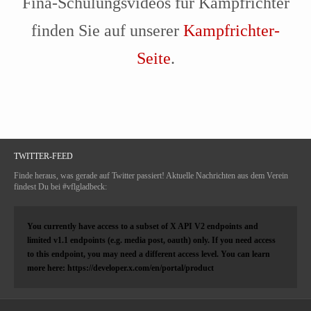
Fina-Schulungsvideos für Kampfrichter
finden Sie auf unserer
Kampfrichter-
Seite
.
TWITTER-FEED
Finde heraus, was gerade auf Twitter passiert! Aktuelle Nachrichten aus dem Verein
findest Du bei #vflgladbeck:
You currently have access to a subset of X API V2 endpoints and
limited v1.1 endpoints (e.g. media post, oauth) only. If you need access
to this endpoint, you may need a different access level. You can learn
more here: https://developer.x.com/en/portal/product