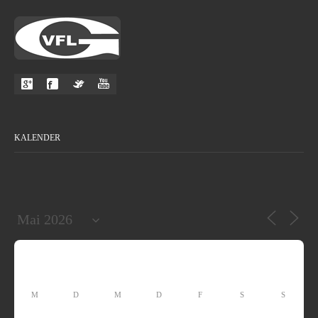
KALENDER
M
D
M
D
F
S
S