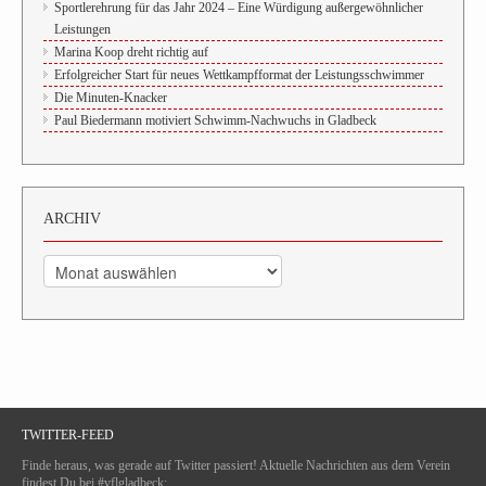
Sportlerehrung für das Jahr 2024 – Eine Würdigung außergewöhnlicher
Leistungen
Marina Koop dreht richtig auf
Erfolgreicher Start für neues Wettkampfformat der Leistungsschwimmer
Die Minuten-Knacker
Paul Biedermann motiviert Schwimm-Nachwuchs in Gladbeck
ARCHIV
Archiv
TWITTER-FEED
Finde heraus, was gerade auf Twitter passiert! Aktuelle Nachrichten aus dem Verein
findest Du bei #vflgladbeck: