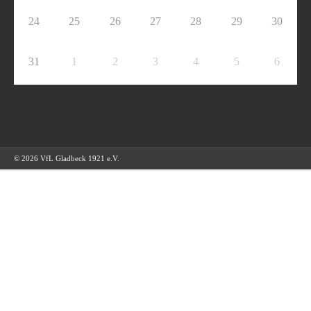
24
25
26
27
28
29
30
31
1
2
3
4
5
6
© 2026 VfL Gladbeck 1921 e.V.