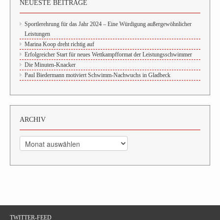
NEUESTE BEITRÄGE
Sportlerehrung für das Jahr 2024 – Eine Würdigung außergewöhnlicher
Leistungen
Marina Koop dreht richtig auf
Erfolgreicher Start für neues Wettkampfformat der Leistungsschwimmer
Die Minuten-Knacker
Paul Biedermann motiviert Schwimm-Nachwuchs in Gladbeck
ARCHIV
Archiv
TWITTER-FEED