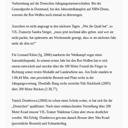
Vorbereitung auf die Deutschen Jahrgangsmeisterschaften. Bei der
Generalprobe in Dortmund, bei den Jahrestitelkämpfen auf NRW-Ebene,
wussten die Rot-Weißen noch einmal zu überzeugen.
Ausruhen ist nicht angesagt in den nächsten Tagen. „Wer die Quali hat“, so
VfL-Trainerin Sandra Steiger, „muss jetzt nochmal alles geben. und wer sie
nicht packte, hat spätestens am Wochenende gezeigt, dass es im nächsten Jahr
mehr als drin ist!“
Für Leonard Klein (Jg. 2006) markierte der Wettkampf sogar einen
Saisonhöhepunkt. In seinem ersten Jahr bei den Rot-Weißen hat er sich
enorm entwickelt und streckte über die 100 Meter Freistil die Finger in
Richtung seiner ersten Medaille auf Landesebene aus. Am Ende standen in
1:06,44 Min. eine persönliche Bestzeit und Platz sechs in der
Jahrgangswertung. Ebenfalls Rang sechs erreichte Nils Hackfurth (2005)
über 200 Meter Rücken (2:38,77).
Yanick Dombrowa (2004) ist schon einen Schritt weiter, er hat sich für die
„Deutschen“ qualifiziert. Nach einer enttäuschenden Vorstellung über 200
Meter Kraul musste VfL-Trainer Waldemar Götze aber etwas deutlicher
werden. Mit Erfolg: Dombrowa gewann danach Bronze über 50m Kraul
(persönliche Bestzeit) und Schmetterling.