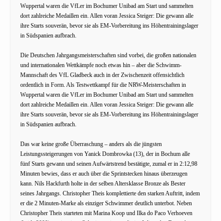
Wuppertal waren die VfLer im Bochumer Unibad am Start und sammelten
dort zahlreiche Medaillen ein. Allen voran Jessica Steiger: Die gewann alle
ihre Starts souverän, bevor sie als EM-Vorbereitung ins Höhentrainingslager
in Südspanien aufbrach.
Die Deutschen Jahrgangsmeisterschaften sind vorbei, die großen nationalen
und internationalen Wettkämpfe noch etwas hin – aber die Schwimm-
Mannschaft des VfL Gladbeck auch in der Zwischenzeit offensichtlich
ordentlich in Form. Als Testwettkampf für die NRW-Meisterschaften in
Wuppertal waren die VfLer im Bochumer Unibad am Start und sammelten
dort zahlreiche Medaillen ein. Allen voran Jessica Steiger: Die gewann alle
ihre Starts souverän, bevor sie als EM-Vorbereitung ins Höhentrainingslager
in Südspanien aufbrach.
Das war keine große Überraschung – anders als die jüngsten
Leistungssteigerungen von Yanick Dombrowka (13), der in Bochum alle
fünf Starts gewann und seinen Aufwärtstrend bestätigte, zumal er in 2:12,98
Minuten bewies, dass er auch über die Sprintstecken hinaus überzeugen
kann. Nils Hackfurth holte in der selben Altersklasse Bronze als Bester
seines Jahrgangs. Christopher Theis komplettierte den starken Auftritt, indem
er die 2 Minuten-Marke als einziger Schwimmer deutlich unterbot. Neben
Christopher Theis starteten mit Marina Koop und Ilka do Paco Verhoeven