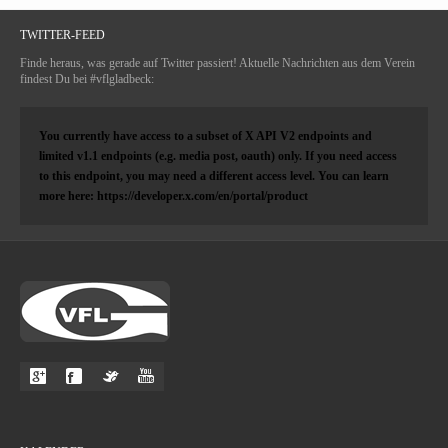
TWITTER-FEED
Finde heraus, was gerade auf Twitter passiert! Aktuelle Nachrichten aus dem Verein
findest Du bei #vflgladbeck:
You currently have access to a subset of X API V2 endpoints and
limited v1.1 endpoints (e.g. media post, oauth) only. If you need access
to this endpoint, you may need a different access level. You can learn
more here: https://developer.x.com/en/portal/product