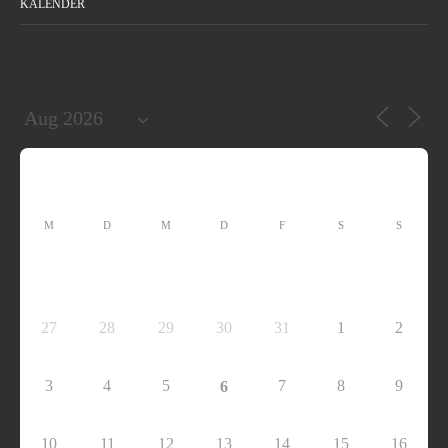
KALENDER
M
D
M
D
F
S
S
27
28
29
30
31
1
2
3
4
5
7
8
9
6
10
11
12
13
14
15
16