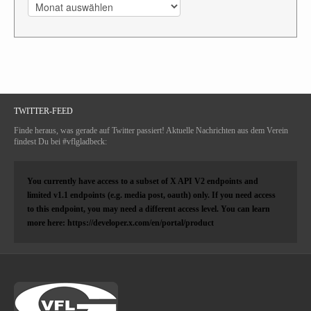
Archiv
TWITTER-FEED
Finde heraus, was gerade auf Twitter passiert! Aktuelle Nachrichten aus dem Verein
findest Du bei #vflgladbeck:
You currently have access to a subset of X API V2 endpoints and
limited v1.1 endpoints (e.g. media post, oauth) only. If you need access
to this endpoint, you may need a different access level. You can learn
more here: https://developer.x.com/en/portal/product