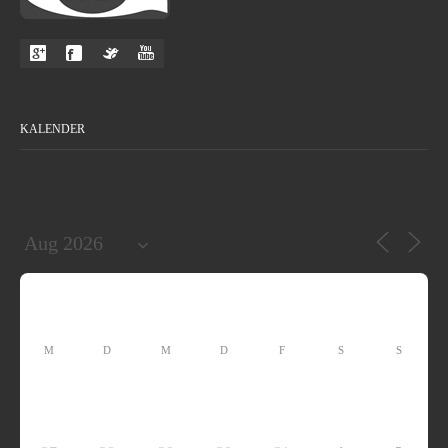
KALENDER
M
D
M
D
F
S
S