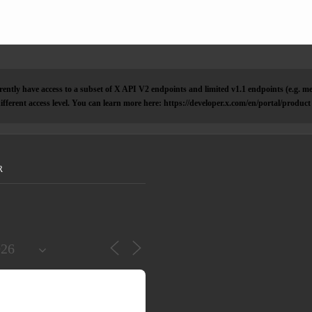
ently have access to a subset of X API V2 endpoints and limited v1.1 endpoints (e.g. me
ifferent access level. You can learn more here: https://developer.x.com/en/portal/product
R