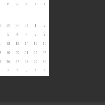
D
M
D
F
S
S
8
29
30
31
1
2
4
5
7
8
9
6
1
12
13
14
15
16
8
19
20
21
22
23
5
26
27
28
29
30
1
2
3
4
5
6