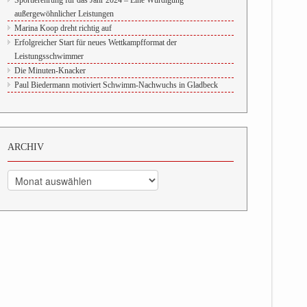
Sportlerehrung für das Jahr 2024 – Eine Würdigung
außergewöhnlicher Leistungen
Marina Koop dreht richtig auf
Erfolgreicher Start für neues Wettkampfformat der
Leistungsschwimmer
Die Minuten-Knacker
Paul Biedermann motiviert Schwimm-Nachwuchs in Gladbeck
ARCHIV
Archiv