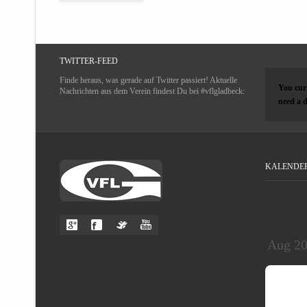
TWITTER-FEED
Finde heraus, was gerade auf Twitter passiert! Aktuelle
You curr
Nachrichten aus dem Verein findest Du bei #vflgladbeck:
need a d
KALENDE