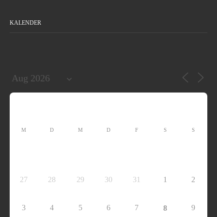
KALENDER
M
D
M
D
F
S
S
27
28
29
30
31
1
2
3
4
5
6
7
9
8