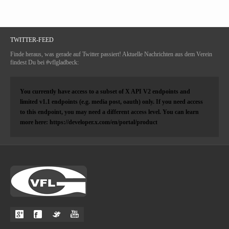
TWITTER-FEED
Finde heraus, was gerade auf Twitter passiert! Aktuelle Nachrichten aus dem Verein
findest Du bei #vflgladbeck:
You currently have access to a subset of X API V2 endpoints and
limited v1.1 endpoints (e.g. media post, oauth) only. If you need access
to this endpoint, you may need a different access level. You can learn
more here: https://developer.x.com/en/portal/product