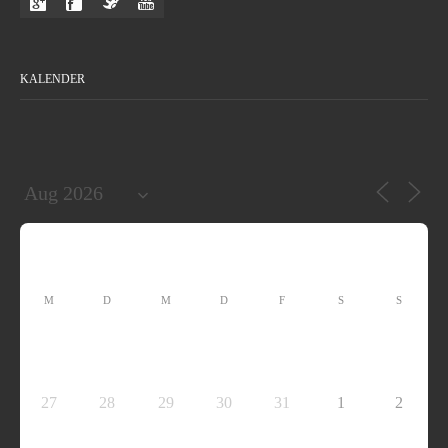
KALENDER
M
D
M
D
F
S
S
27
28
29
30
31
1
2