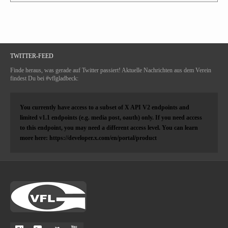
TWITTER-FEED
Finde heraus, was gerade auf Twitter passiert! Aktuelle Nachrichten aus dem Verein
findest Du bei #vflgladbeck:
You currently have access to a subset of X API V2 endpoints and
limited v1.1 endpoints (e.g. media post, oauth) only. If you need access
to this endpoint, you may need a different access level. You can learn
more here: https://developer.x.com/en/portal/product