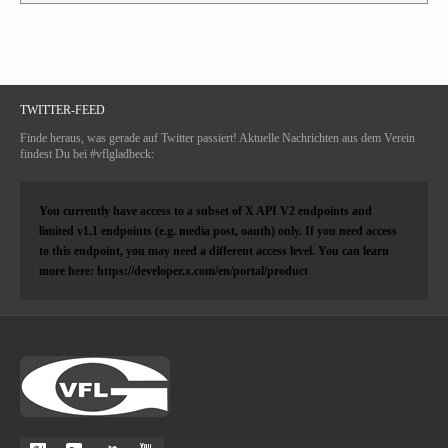
TWITTER-FEED
Finde heraus, was gerade auf Twitter passiert! Aktuelle Nachrichten aus dem Verein
findest Du bei #vflgladbeck:
You currently have access to a subset of X API V2 endpoints and
limited v1.1 endpoints (e.g. media post, oauth) only. If you need access
to this endpoint, you may need a different access level. You can learn
more here: https://developer.x.com/en/portal/product