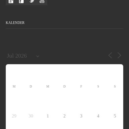
KALENDER
M
D
M
D
F
S
S
29
30
1
2
3
4
5