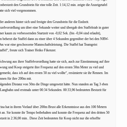
bestzeit den Grundstein für eine tolle Zeit. 1:14,12 min. zeigte die Anzeigetafel
tte sich viel vorgenommen.
er anderen hinter sich und festigte den Grundstein für die Endzeit.
Einzelvorstellung um über eine Sekunde weiter und übergab den Staffelstab in guter
iner kaum zu verbessernden Startzeit von -0,02 Sek. (bis -0,04 sind erlaubt),
m beherzt die Staffel dann zu einer über 4 Sekunden gegenüber der bei den NRW-
as war eine geschossene Mannschaftsleistung. Die Staffel hat Teamgeist
affel“, freute sich Trainer Heiko Fikenzer.
hwung aus ihrer Staffelvorstellung hatte sie sich, auch zur Einstimmung auf ihre
wung und Koop steigerte ihre Frequenz auf den ersten 50m Meter zu viel und
merkt, dass ich auf den ersten 50 zu viel wollte“, resümierte sie ihr Rennen. Im
ennen für ihre 200m mit.
folgenden Distanz von 50m die Dinge umgesetzt hätte. Nun standen an Tag 3 eben
 Langbahn und erstmals unter 00:34 Sekunden. 00:33,96 bedeuteten Bestzeit für
rina hat in ihrem Vorlauf über 200m Brust alle Erkenntnisse aus den 100 Metern
ert an. Sie konnte ihr Tempo beibehalten und konnte die Frequenz auf den dritten 50
zeit in 2:36,00 min.. Diese Zeit bedeuteten für Koop nicht nur die erhoffte