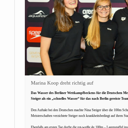
Marina Koop dreht richtig auf
Das Wasser des Berliner Wettkampfbeckens für die Deutschen Meis
Steiger als ein „schnelles Wasser“ für das nach Berlin gereiste Te
Den Auftakt bei den Deutschen machte Nina Steiger über die 100m Schm
Meisterschaften verzichtete Steiger noch krankheitsbedingt auf ihren St
Ebenfalls am ersten Tag durfte die rot-weiße 4x 100m – Lagenstaffel 