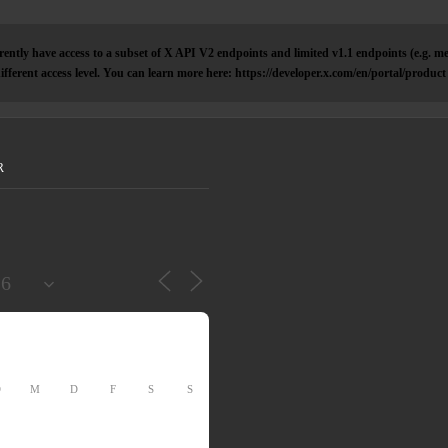
ently have access to a subset of X API V2 endpoints and limited v1.1 endpoints (e.g. me
ifferent access level. You can learn more here: https://developer.x.com/en/portal/product
R
D
M
D
F
S
S