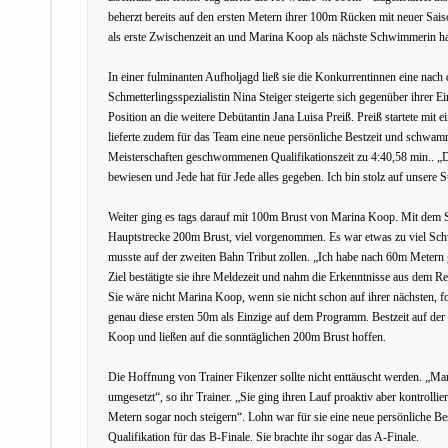
beherzt bereits auf den ersten Metern ihrer 100m Rücken mit neuer Saison
als erste Zwischenzeit an und Marina Koop als nächste Schwimmerin ha
In einer fulminanten Aufholjagd ließ sie die Konkurrentinnen eine nach d
Schmetterlingsspezialistin Nina Steiger steigerte sich gegenüber ihrer 
Position an die weitere Debütantin Jana Luisa Preiß. Preiß startete mit e
lieferte zudem für das Team eine neue persönliche Bestzeit und schwam
Meisterschaften geschwommenen Qualifikationszeit zu 4:40,58 min.. „D
bewiesen und Jede hat für Jede alles gegeben. Ich bin stolz auf unsere St
Weiter ging es tags darauf mit 100m Brust von Marina Koop. Mit dem Sc
Hauptstrecke 200m Brust, viel vorgenommen. Es war etwas zu viel Sch
musste auf der zweiten Bahn Tribut zollen. „Ich habe nach 60m Metern ge
Ziel bestätigte sie ihre Meldezeit und nahm die Erkenntnisse aus dem R
Sie wäre nicht Marina Koop, wenn sie nicht schon auf ihrer nächsten, 
genau diese ersten 50m als Einzige auf dem Programm. Bestzeit auf der
Koop und ließen auf die sonntäglichen 200m Brust hoffen.
Die Hoffnung von Trainer Fikenzer sollte nicht enttäuscht werden. „Ma
umgesetzt“, so ihr Trainer. „Sie ging ihren Lauf proaktiv aber kontrolli
Metern sogar noch steigern“. Lohn war für sie eine neue persönliche Best
Qualifikation für das B-Finale. Sie brachte ihr sogar das A-Finale.