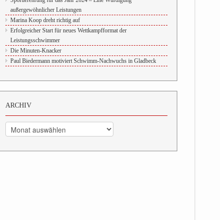
Sportlerehrung für das Jahr 2024 – Eine Würdigung
außergewöhnlicher Leistungen
Marina Koop dreht richtig auf
Erfolgreicher Start für neues Wettkampfformat der
Leistungsschwimmer
Die Minuten-Knacker
Paul Biedermann motiviert Schwimm-Nachwuchs in Gladbeck
ARCHIV
Archiv