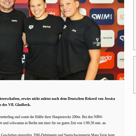
terschaften, erwies nicht zuletzt nach dem Deutschen Rekord von Jessica
am des VfL Gladbeck.
etterling und somit die Hälfte ihrer Hauptstrecke 200m. Bei den NRW-
art und schwamm in Berlin mit einer für sie guten Zeit von 1:09,50 min. an.
ins Geschehen eingreifen. DM-Debütantin und Startschwimmerin Mara Verje legte