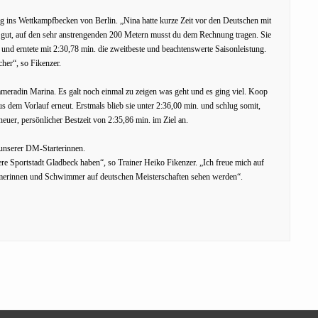
 ins Wettkampfbecken von Berlin. „Nina hatte kurze Zeit vor den Deutschen mit
r gut, auf den sehr anstrengenden 200 Metern musst du dem Rechnung tragen. Sie
und erntete mit 2:30,78 min. die zweitbeste und beachtenswerte Saisonleistung.
her“, so Fikenzer.
meradin Marina. Es galt noch einmal zu zeigen was geht und es ging viel. Koop
s dem Vorlauf erneut. Erstmals blieb sie unter 2:36,00 min. und schlug somit,
uer, persönlicher Bestzeit von 2:35,86 min. im Ziel an.
 unserer DM-Starterinnen.
ere Sportstadt Gladbeck haben“, so Trainer Heiko Fikenzer. „Ich freue mich auf
mmerinnen und Schwimmer auf deutschen Meisterschaften sehen werden“.