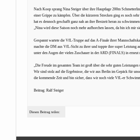
Nach Koop sprang Nina Steiger über ihre Hauptlage 200m Schmetterling
einer Grippe zu kämpfen. Über die kürzeren Strecken ging es noch seh
hat es dennoch geschafft ganz nah an ihre Bestzeit heran zu schwimmen 
„Nina wird diese Saison noch mehr aufhorchen lassen, da bin ich mir sic
Gespannt wartete die VfL-Truppe auf das A-Finale ihrer Mannschaftska
machte die DM aus VfL-Sicht zu ihrer und toppte ihre super Leistung au
unter den Augen der vielen Zuschauer in der ARD (FINALS) in erneut ne
„Die Freude im gesamten Team ist groß über die sehr guten Leistungen
Wir sind stolz auf die Ergebnisse, die wir aus Berlin im Gepäck für uns
die kommende Zeit und bin sicher, dass wir noch viele VfL-er Schwi
Beitrag: Ralf Steiger
Diesen Beitrag teilen: