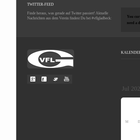
TWITTER-FEED
Finde heraus, was gerade auf Twitter passiert! Aktuelle
You curr
Nachrichten aus dem Verein findest Du bei #vflgladbeck:
need a d
KALENDE
M