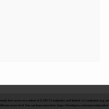
ently have access to a subset of X API V2 endpoints and limited v1.1 endpoints (e.g. me
ifferent access level. You can learn more here: https://developer.x.com/en/portal/product