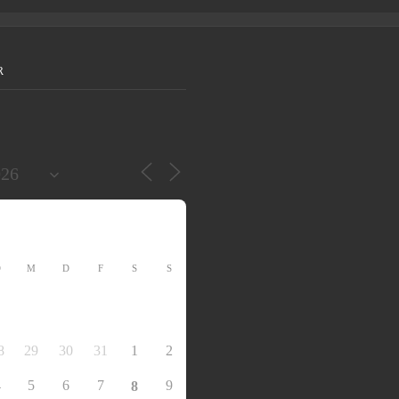
R
D
M
D
F
S
S
8
29
30
31
1
2
4
5
6
7
9
8