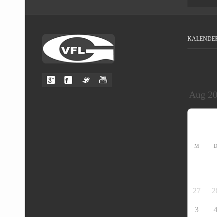
KALENDE
M
27
2
3