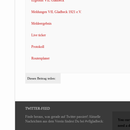
Ergebnis VfL Gladbeck
Meldungen VfL Gladbeck 1921 e.V.
Meldeergebnis
Live ticker
Protokoll
Routenplaner
Diesen Beitrag teilen:
TWITTER-FEED
Finde heraus, was gerade auf Twitter passiert! Aktuelle
You curr
Nachrichten aus dem Verein findest Du bei #vflgladbeck:
need a d