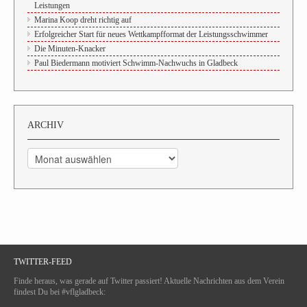
Leistungen
Marina Koop dreht richtig auf
Erfolgreicher Start für neues Wettkampfformat der Leistungsschwimmer
Die Minuten-Knacker
Paul Biedermann motiviert Schwimm-Nachwuchs in Gladbeck
ARCHIV
Archiv
TWITTER-FEED
Finde heraus, was gerade auf Twitter passiert! Aktuelle Nachrichten aus dem Verein
findest Du bei #vflgladbeck: