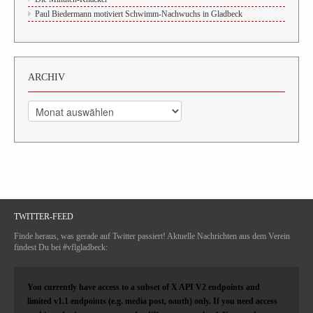
Paul Biedermann motiviert Schwimm-Nachwuchs in Gladbeck
ARCHIV
Archiv
TWITTER-FEED
Finde heraus, was gerade auf Twitter passiert! Aktuelle Nachrichten aus dem Verein
findest Du bei #vflgladbeck:
You currently have access to a subset of X API V2 endpoints and
limited v1.1 endpoints (e.g. media post, oauth) only. If you need access