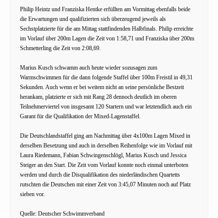
Philip Heintz und Franziska Hentke erfüllten am Vormittag ebenfalls beide
die Erwartungen und qualifizierten sich überzeugend jeweils als
Sechstplatzierte für die am Mittag stattfindenden Halbfinals. Philip erreichte
im Vorlauf über 200m Lagen die Zeit von 1:58,71 und Franziska über 200m
Schmetterling die Zeit von 2:08,69.
Marius Kusch schwamm auch heute wieder sozusagen zum
Warmschwimmen für die dann folgende Staffel über 100m Freistil in 49,31
Sekunden. Auch wenn er bei weitem nicht an seine persönliche Bestzeit
herankam, platzierte er sich mit Rang 28 dennoch deutlich im oberen
Teilnehmerviertel von insgesamt 120 Startern und war letztendlich auch ein
Garant für die Qualifikation der Mixed-Lagenstaffel.
Die Deutschlandstaffel ging am Nachmittag über 4x100m Lagen Mixed in
derselben Besetzung und auch in derselben Reihenfolge wie im Vorlauf mit
Laura Riedemann, Fabian Schwingenschlögl, Marius Kusch und Jessica
Steiger an den Start. Die Zeit vom Vorlauf konnte noch einmal unterboten
werden und durch die Disqualifikation des niederländischen Quartetts
rutschten die Deutschen mit einer Zeit von 3:45,07 Minuten noch auf Platz
sieben vor.
Quelle: Deutscher Schwimmverband