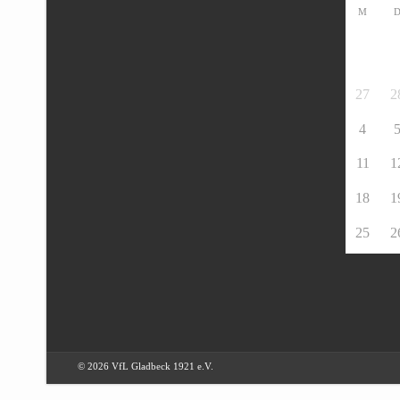
M
27
2
4
11
1
18
1
25
2
© 2026 VfL Gladbeck 1921 e.V.