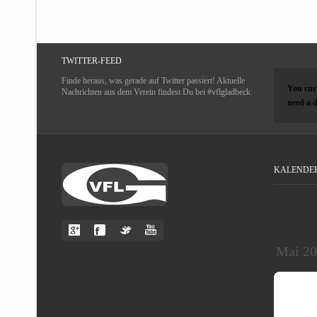
TWITTER-FEED
Finde heraus, was gerade auf Twitter passiert! Aktuelle
You curr
Nachrichten aus dem Verein findest Du bei #vflgladbeck:
need a d
KALENDE