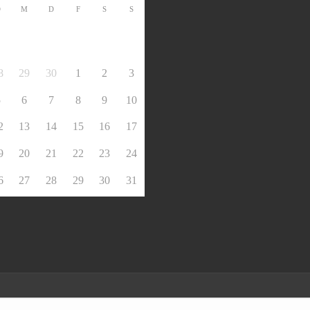
D
M
D
F
S
S
8
29
30
1
2
3
5
6
7
8
9
10
2
13
14
15
16
17
9
20
21
22
23
24
6
27
28
29
30
31