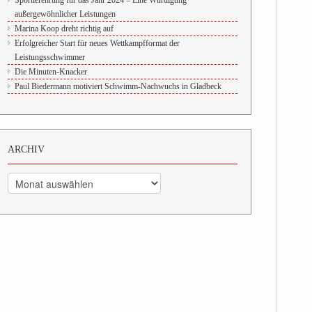
Sportlerehrung für das Jahr 2024 – Eine Würdigung
außergewöhnlicher Leistungen
Marina Koop dreht richtig auf
Erfolgreicher Start für neues Wettkampfformat der
Leistungsschwimmer
Die Minuten-Knacker
Paul Biedermann motiviert Schwimm-Nachwuchs in Gladbeck
ARCHIV
Archiv