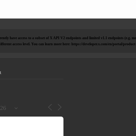
ently have access to a subset of X API V2 endpoints and limited v1.1 endpoints (e.g. me
ifferent access level. You can learn more here: https://developer.x.com/en/portal/product
R