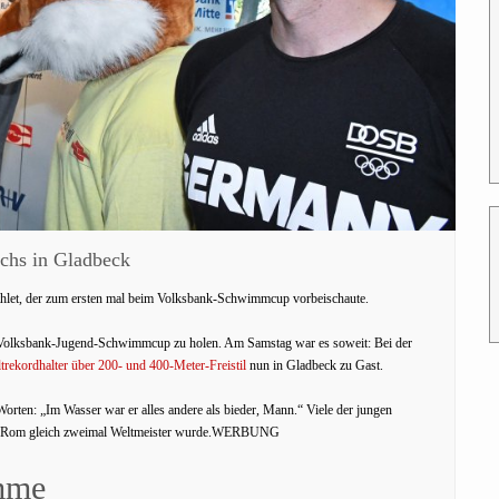
chs in Gladbeck
-Athlet, der zum ersten mal beim Volksbank-Schwimmcup vorbeischaute.
 Volksbank-Jugend-Schwimmcup zu holen. Am Samstag war es soweit: Bei der
trekordhalter über 200- und 400-Meter-Freistil
nun in Gladbeck zu Gast.
Worten: „Im Wasser war er alles andere als bieder, Mann.“ Viele der jungen
9 in Rom gleich zweimal Weltmeister wurde.WERBUNG
mme