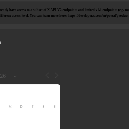
ently have access to a subset of X API V2 endpoints and limited v1.1 endpoints (e.g. me
ifferent access level. You can learn more here: https://developer.x.com/en/portal/product
R
D
M
D
F
S
S