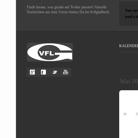
Finde heraus, was gerade auf Twitter passiert! Aktuelle
You curr
Nachrichten aus dem Verein findest Du bei #vflgladbeck:
need a d
KALENDE
M