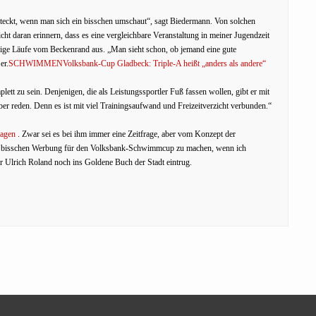
steckt, wenn man sich ein bisschen umschaut“, sagt Biedermann. Von solchen
 daran erinnern, dass es eine vergleichbare Veranstaltung in meiner Jugendzeit
nige Läufe vom Beckenrand aus. „Man sieht schon, ob jemand eine gute
er.
SCHWIMMENVolksbank-Cup Gladbeck: Triple-A heißt „anders als andere“
tt zu sein. Denjenigen, die als Leistungssportler Fuß fassen wollen, gibt er mit
r reden. Denn es ist mit viel Trainingsaufwand und Freizeitverzicht verbunden.“
lagen
. Zwar sei es bei ihm immer eine Zeitfrage, aber vom Konzept der
 ein bisschen Werbung für den Volksbank-Schwimmcup zu machen, wenn ich
r Ulrich Roland noch ins Goldene Buch der Stadt eintrug.