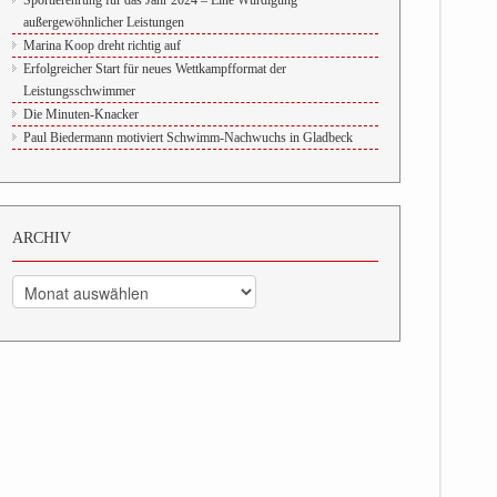
Sportlerehrung für das Jahr 2024 – Eine Würdigung
außergewöhnlicher Leistungen
Marina Koop dreht richtig auf
Erfolgreicher Start für neues Wettkampfformat der
Leistungsschwimmer
Die Minuten-Knacker
Paul Biedermann motiviert Schwimm-Nachwuchs in Gladbeck
ARCHIV
Archiv