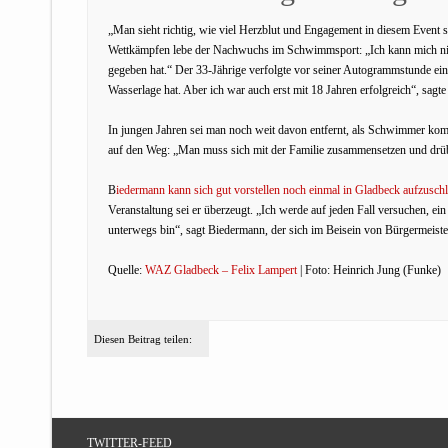
„Man sieht richtig, wie viel Herzblut und Engagement in diesem Event 
Wettkämpfen lebe der Nachwuchs im Schwimmsport: „Ich kann mich nicht
gegeben hat.“ Der 33-Jährige verfolgte vor seiner Autogrammstunde ei
Wasserlage hat. Aber ich war auch erst mit 18 Jahren erfolgreich“, sagte 
In jungen Jahren sei man noch weit davon entfernt, als Schwimmer komple
auf den Weg: „Man muss sich mit der Familie zusammensetzen und drübe
B
iedermann kann sich gut vorstellen noch einmal in Gladbeck aufzusch
Veranstaltung sei er überzeugt. „Ich werde auf jeden Fall versuchen,
unterwegs bin“, sagt Biedermann, der sich im Beisein von Bürgermeiste
Quelle:
WAZ Gladbeck – Felix Lampert
| Foto: Heinrich Jung (Funke)
Diesen Beitrag teilen:
TWITTER-FEED