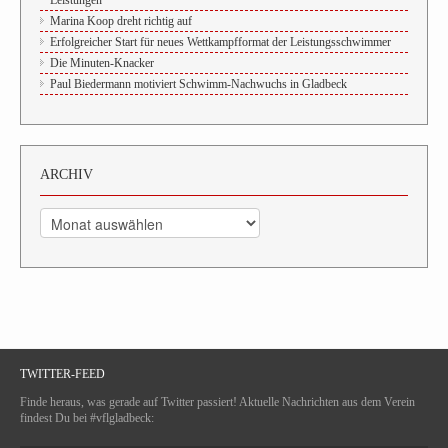
Marina Koop dreht richtig auf
Erfolgreicher Start für neues Wettkampfformat der Leistungsschwimmer
Die Minuten-Knacker
Paul Biedermann motiviert Schwimm-Nachwuchs in Gladbeck
ARCHIV
Archiv
TWITTER-FEED
Finde heraus, was gerade auf Twitter passiert! Aktuelle Nachrichten aus dem Verein
findest Du bei #vflgladbeck: