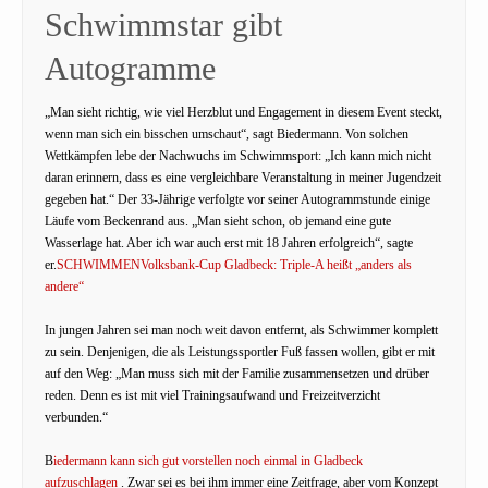
Schwimmstar gibt
Autogramme
„Man sieht richtig, wie viel Herzblut und Engagement in diesem Event steckt,
wenn man sich ein bisschen umschaut“, sagt Biedermann. Von solchen
Wettkämpfen lebe der Nachwuchs im Schwimmsport: „Ich kann mich nicht
daran erinnern, dass es eine vergleichbare Veranstaltung in meiner Jugendzeit
gegeben hat.“ Der 33-Jährige verfolgte vor seiner Autogrammstunde einige
Läufe vom Beckenrand aus. „Man sieht schon, ob jemand eine gute
Wasserlage hat. Aber ich war auch erst mit 18 Jahren erfolgreich“, sagte
er.
SCHWIMMENVolksbank-Cup Gladbeck: Triple-A heißt „anders als
andere“
In jungen Jahren sei man noch weit davon entfernt, als Schwimmer komplett
zu sein. Denjenigen, die als Leistungssportler Fuß fassen wollen, gibt er mit
auf den Weg: „Man muss sich mit der Familie zusammensetzen und drüber
reden. Denn es ist mit viel Trainingsaufwand und Freizeitverzicht
verbunden.“
B
iedermann kann sich gut vorstellen noch einmal in Gladbeck
aufzuschlagen
. Zwar sei es bei ihm immer eine Zeitfrage, aber vom Konzept