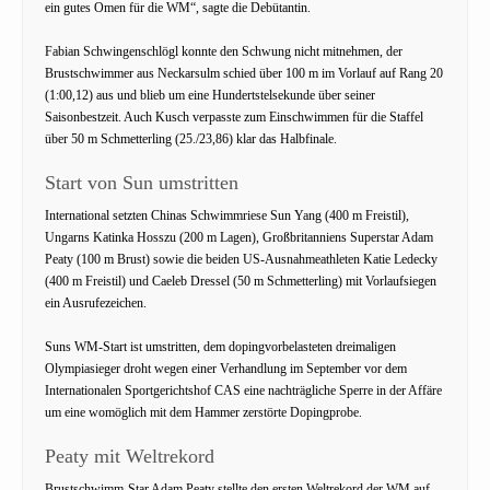
ein gutes Omen für die WM“, sagte die Debütantin.
Fabian Schwingenschlögl konnte den Schwung nicht mitnehmen, der
Brustschwimmer aus Neckarsulm schied über 100 m im Vorlauf auf Rang 20
(1:00,12) aus und blieb um eine Hundertstelsekunde über seiner
Saisonbestzeit. Auch Kusch verpasste zum Einschwimmen für die Staffel
über 50 m Schmetterling (25./23,86) klar das Halbfinale.
Start von Sun umstritten
International setzten Chinas Schwimmriese Sun Yang (400 m Freistil),
Ungarns Katinka Hosszu (200 m Lagen), Großbritanniens Superstar Adam
Peaty (100 m Brust) sowie die beiden US-Ausnahmeathleten Katie Ledecky
(400 m Freistil) und Caeleb Dressel (50 m Schmetterling) mit Vorlaufsiegen
ein Ausrufezeichen.
Suns WM-Start ist umstritten, dem dopingvorbelasteten dreimaligen
Olympiasieger droht wegen einer Verhandlung im September vor dem
Internationalen Sportgerichtshof CAS eine nachträgliche Sperre in der Affäre
um eine womöglich mit dem Hammer zerstörte Dopingprobe.
Peaty mit Weltrekord
Brustschwimm-Star Adam Peaty stellte den ersten Weltrekord der WM auf.