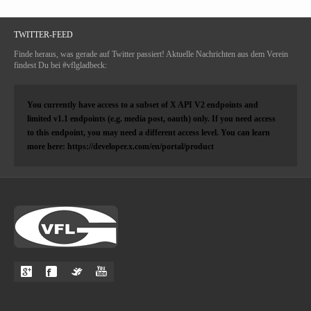
TWITTER-FEED
Finde heraus, was gerade auf Twitter passiert! Aktuelle Nachrichten aus dem Verein
findest Du bei #vflgladbeck:
You currently have access to a subset of X API V2 endpoints and
limited v1.1 endpoints (e.g. media post, oauth) only. If you need access
to this endpoint, you may need a different access level. You can learn
more here: https://developer.x.com/en/portal/product