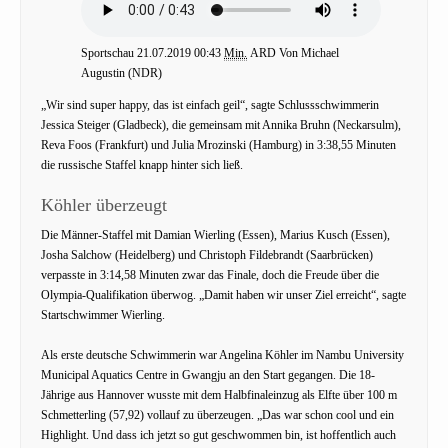
Sportschau 21.07.2019 00:43
Min.
ARD Von Michael
Augustin (NDR)
„Wir sind super happy, das ist einfach geil“, sagte Schlussschwimmerin
Jessica Steiger (Gladbeck), die gemeinsam mit Annika Bruhn (Neckarsulm),
Reva Foos (Frankfurt) und Julia Mrozinski (Hamburg) in 3:38,55 Minuten
die russische Staffel knapp hinter sich ließ.
Köhler überzeugt
Die Männer-Staffel mit Damian Wierling (Essen), Marius Kusch (Essen),
Josha Salchow (Heidelberg) und Christoph Fildebrandt (Saarbrücken)
verpasste in 3:14,58 Minuten zwar das Finale, doch die Freude über die
Olympia-Qualifikation überwog. „Damit haben wir unser Ziel erreicht“, sagte
Startschwimmer Wierling.
Als erste deutsche Schwimmerin war Angelina Köhler im Nambu University
Municipal Aquatics Centre in Gwangju an den Start gegangen. Die 18-
Jährige aus Hannover wusste mit dem Halbfinaleinzug als Elfte über 100 m
Schmetterling (57,92) vollauf zu überzeugen. „Das war schon cool und ein
Highlight. Und dass ich jetzt so gut geschwommen bin, ist hoffentlich auch