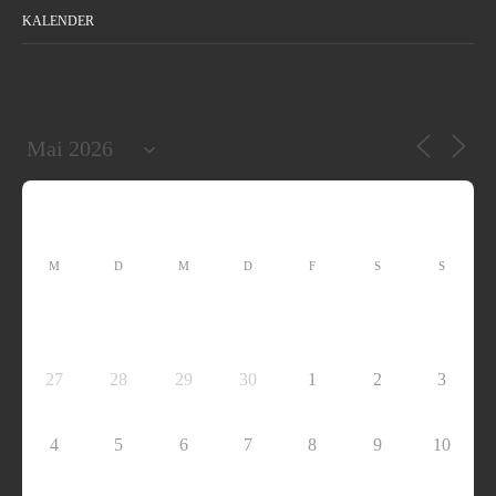
KALENDER
M
D
M
D
F
S
S
27
28
29
30
1
2
3
4
5
6
7
8
9
10