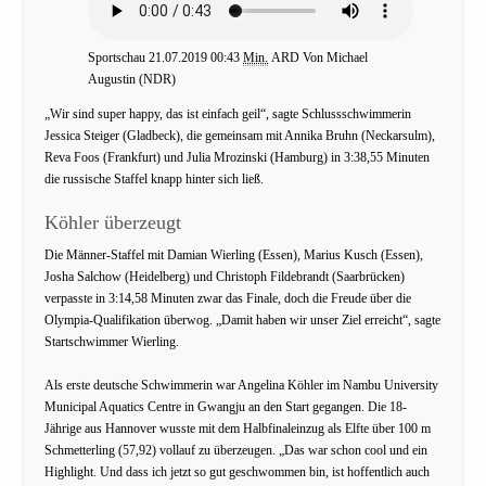
Sportschau 21.07.2019 00:43
Min.
ARD Von Michael
Augustin (NDR)
„Wir sind super happy, das ist einfach geil“, sagte Schlussschwimmerin
Jessica Steiger (Gladbeck), die gemeinsam mit Annika Bruhn (Neckarsulm),
Reva Foos (Frankfurt) und Julia Mrozinski (Hamburg) in 3:38,55 Minuten
die russische Staffel knapp hinter sich ließ.
Köhler überzeugt
Die Männer-Staffel mit Damian Wierling (Essen), Marius Kusch (Essen),
Josha Salchow (Heidelberg) und Christoph Fildebrandt (Saarbrücken)
verpasste in 3:14,58 Minuten zwar das Finale, doch die Freude über die
Olympia-Qualifikation überwog. „Damit haben wir unser Ziel erreicht“, sagte
Startschwimmer Wierling.
Als erste deutsche Schwimmerin war Angelina Köhler im Nambu University
Municipal Aquatics Centre in Gwangju an den Start gegangen. Die 18-
Jährige aus Hannover wusste mit dem Halbfinaleinzug als Elfte über 100 m
Schmetterling (57,92) vollauf zu überzeugen. „Das war schon cool und ein
Highlight. Und dass ich jetzt so gut geschwommen bin, ist hoffentlich auch