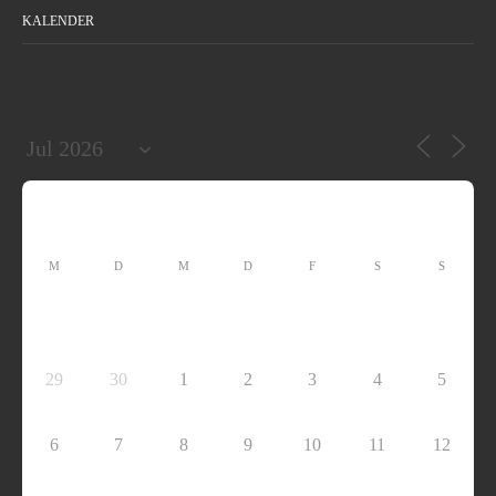
KALENDER
M
D
M
D
F
S
S
29
30
1
2
3
4
5
6
7
8
9
10
11
12