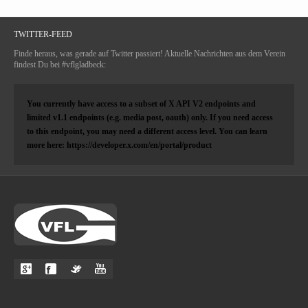
TWITTER-FEED
Finde heraus, was gerade auf Twitter passiert! Aktuelle Nachrichten aus dem Verein
findest Du bei #vflgladbeck:
You currently have access to a subset of X API V2 endpoints and
limited v1.1 endpoints (e.g. media post, oauth) only. If you need access
to this endpoint, you may need a different access level. You can learn
more here: https://developer.x.com/en/portal/product