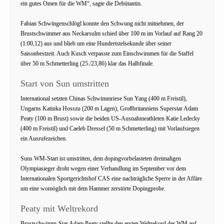
ein gutes Omen für die WM“, sagte die Debütantin.
Fabian Schwingenschlögl konnte den Schwung nicht mitnehmen, der
Brustschwimmer aus Neckarsulm schied über 100 m im Vorlauf auf Rang 20
(1:00,12) aus und blieb um eine Hundertstelsekunde über seiner
Saisonbestzeit. Auch Kusch verpasste zum Einschwimmen für die Staffel
über 50 m Schmetterling (25./23,86) klar das Halbfinale.
Start von Sun umstritten
International setzten Chinas Schwimmriese Sun Yang (400 m Freistil),
Ungarns Katinka Hosszu (200 m Lagen), Großbritanniens Superstar Adam
Peaty (100 m Brust) sowie die beiden US-Ausnahmeathleten Katie Ledecky
(400 m Freistil) und Caeleb Dressel (50 m Schmetterling) mit Vorlaufsiegen
ein Ausrufezeichen.
Suns WM-Start ist umstritten, dem dopingvorbelasteten dreimaligen
Olympiasieger droht wegen einer Verhandlung im September vor dem
Internationalen Sportgerichtshof CAS eine nachträgliche Sperre in der Affäre
um eine womöglich mit dem Hammer zerstörte Dopingprobe.
Peaty mit Weltrekord
Brustschwimm-Star Adam Peaty stellte den ersten Weltrekord der WM auf.