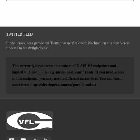
TWITTER-FEED
Finde heraus, was gerade auf Twitter passiert! Aktuelle Nachrichten aus dem Verein
findest Du bei #vflgladbeck:
You currently have access to a subset of X API V2 endpoints and
limited v1.1 endpoints (e.g. media post, oauth) only. If you need access
to this endpoint, you may need a different access level. You can learn
more here: https://developer.x.com/en/portal/product