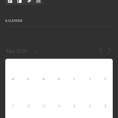
KALENDER
M
D
M
D
F
S
S
27
28
29
30
1
2
3