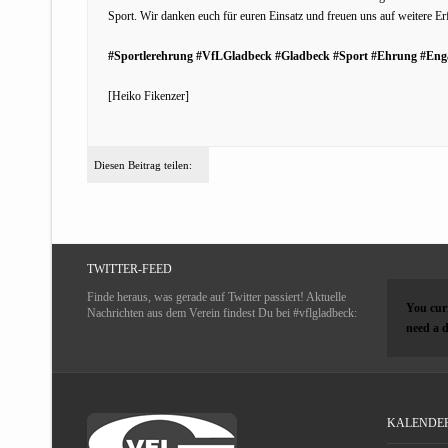
Sport. Wir danken euch für euren Einsatz und freuen uns auf weitere Er
#Sportlerehrung #VfLGladbeck #Gladbeck #Sport #Ehrung #Eng
[Heiko Fikenzer]
Diesen Beitrag teilen:
TWITTER-FEED
Finde heraus, was gerade auf Twitter passiert! Aktuelle
You curr
Nachrichten aus dem Verein findest Du bei #vflgladbeck:
need a d
KALENDE