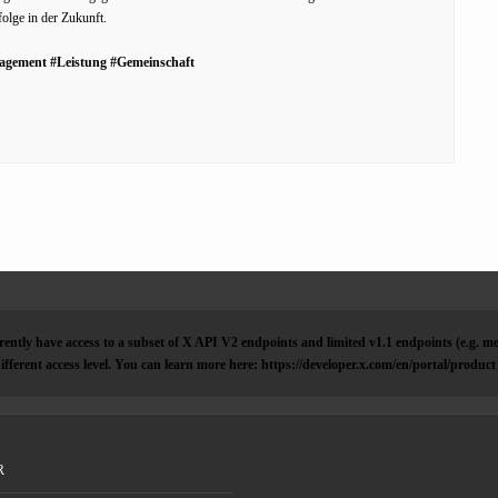
folge in der Zukunft.
agement #Leistung #Gemeinschaft
ently have access to a subset of X API V2 endpoints and limited v1.1 endpoints (e.g. me
ifferent access level. You can learn more here: https://developer.x.com/en/portal/product
R