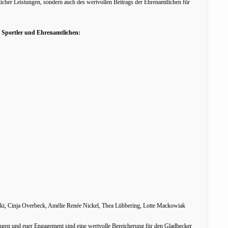
icher Leistungen, sondern auch des wertvollen Beitrags der Ehrenamtlichen für
, Sportler und Ehrenamtlichen:
ki, Cinja Overbeck, Amélie Renée Nickel, Thea Lübbering, Lotte Mackowiak
ngen und euer Engagement sind eine wertvolle Bereicherung für den Gladbecker