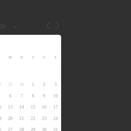
D
M
D
F
S
S
8
29
30
1
2
3
5
6
7
8
9
10
2
13
14
15
16
17
9
20
21
22
23
24
6
27
28
29
30
31