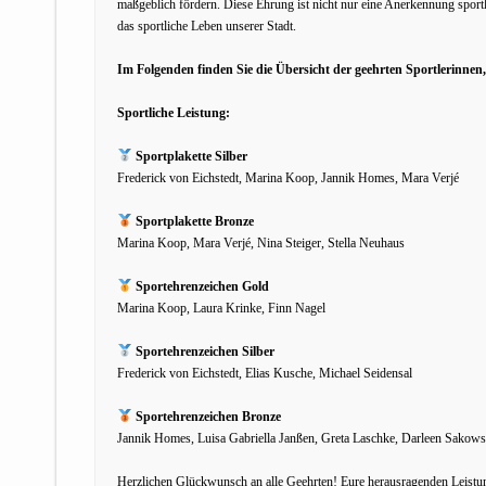
maßgeblich fördern. Diese Ehrung ist nicht nur eine Anerkennung sportl
das sportliche Leben unserer Stadt.
Im Folgenden finden Sie die Übersicht der geehrten Sportlerinnen
Sportliche Leistung:
Sportplakette Silber
Frederick von Eichstedt, Marina Koop, Jannik Homes, Mara Verjé
Sportplakette Bronze
Marina Koop, Mara Verjé, Nina Steiger, Stella Neuhaus
Sportehrenzeichen Gold
Marina Koop, Laura Krinke, Finn Nagel
Sportehrenzeichen Silber
Frederick von Eichstedt, Elias Kusche, Michael Seidensal
Sportehrenzeichen Bronze
Jannik Homes, Luisa Gabriella Janßen, Greta Laschke, Darleen Sakows
Herzlichen Glückwunsch an alle Geehrten! Eure herausragenden Leistu