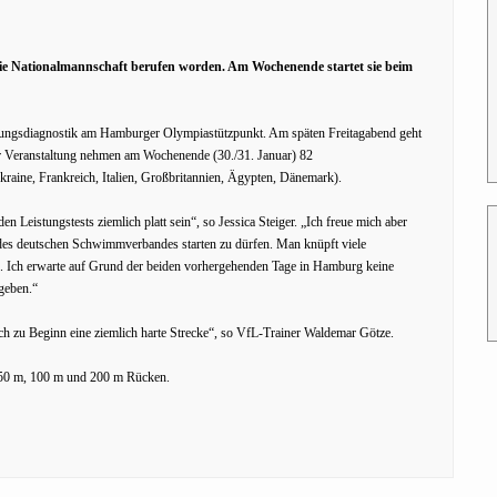
 die Nationalmannschaft berufen worden. Am Wochenende startet sie beim
stungsdiagnostik am Hamburger Olympiastützpunkt. Am späten Freitagabend geht
er Veranstaltung nehmen am Wochenende (30./31. Januar) 82
raine, Frankreich, Italien, Großbritannien, Ägypten, Dänemark).
 Leistungstests ziemlich platt sein“, so Jessica Steiger. „Ich freue mich aber
 des deutschen Schwimmverbandes starten zu dürfen. Man knüpft viele
en. Ich erwarte auf Grund der beiden vorhergehenden Tage in Hamburg keine
geben.“
ch zu Beginn eine ziemlich harte Strecke“, so VfL-Trainer Waldemar Götze.
, 50 m, 100 m und 200 m Rücken.