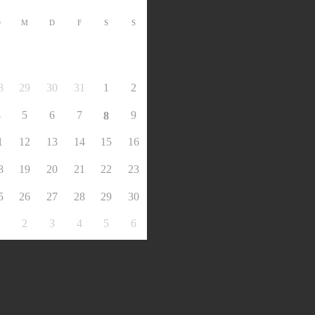
D
M
D
F
S
S
8
29
30
31
1
2
4
5
6
7
9
8
1
12
13
14
15
16
8
19
20
21
22
23
5
26
27
28
29
30
1
2
3
4
5
6