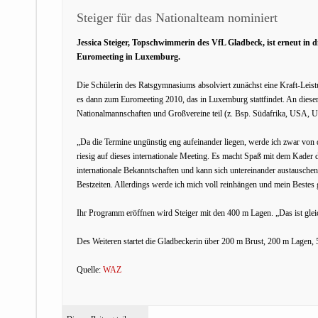
Steiger für das Nationalteam nominiert
Jessica Steiger, Topschwimmerin des VfL Gladbeck, ist erneut in
Euromeeting in Luxemburg.
Die Schülerin des Ratsgymnasiums absolviert zunächst eine Kraft-Lei
es dann zum Euromeeting 2010, das in Luxemburg stattfindet. An dies
Nationalmannschaften und Großvereine teil (z. Bsp. Südafrika, USA, Uk
„Da die Termine ungünstig eng aufeinander liegen, werde ich zwar von den
riesig auf dieses internationale Meeting. Es macht Spaß mit dem Kader
internationale Bekanntschaften und kann sich untereinander austausch
Bestzeiten. Allerdings werde ich mich voll reinhängen und mein Bestes 
Ihr Programm eröffnen wird Steiger mit den 400 m Lagen. „Das ist glei
Des Weiteren startet die Gladbeckerin über 200 m Brust, 200 m Lagen
Quelle:
WAZ