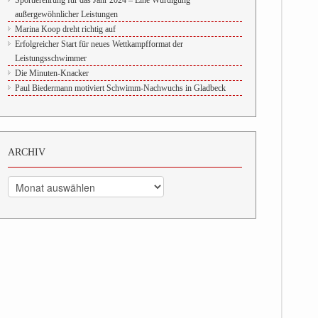
Sportlerehrung für das Jahr 2024 – Eine Würdigung
außergewöhnlicher Leistungen
Marina Koop dreht richtig auf
Erfolgreicher Start für neues Wettkampfformat der
Leistungsschwimmer
Die Minuten-Knacker
Paul Biedermann motiviert Schwimm-Nachwuchs in Gladbeck
ARCHIV
Archiv