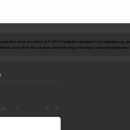
ently have access to a subset of X API V2 endpoints and limited v1.1 endpoints (e.g. me
ifferent access level. You can learn more here: https://developer.x.com/en/portal/product
R