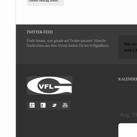
Diesen Beitrag teilen:
TWITTER-FEED
Finde heraus, was gerade auf Twitter passiert! Aktuelle
You curr
Nachrichten aus dem Verein findest Du bei #vflgladbeck:
need a d
KALENDE