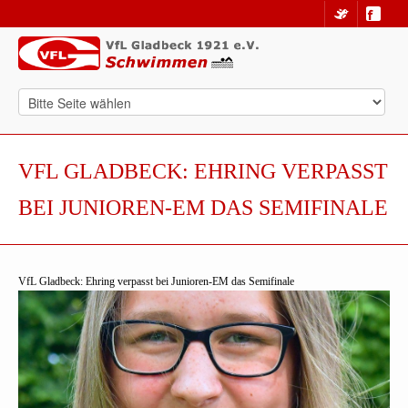
VFL GLADBECK: EHRING VERPASST
BEI JUNIOREN-EM DAS SEMIFINALE
VfL Gladbeck: Ehring verpasst bei Junioren-EM das Semifinale