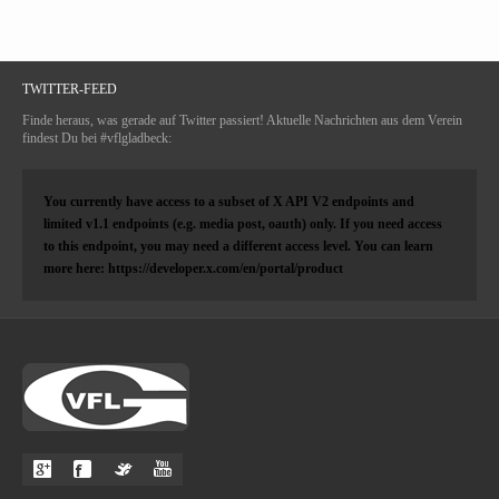
TWITTER-FEED
Finde heraus, was gerade auf Twitter passiert! Aktuelle Nachrichten aus dem Verein
findest Du bei #vflgladbeck:
You currently have access to a subset of X API V2 endpoints and
limited v1.1 endpoints (e.g. media post, oauth) only. If you need access
to this endpoint, you may need a different access level. You can learn
more here: https://developer.x.com/en/portal/product