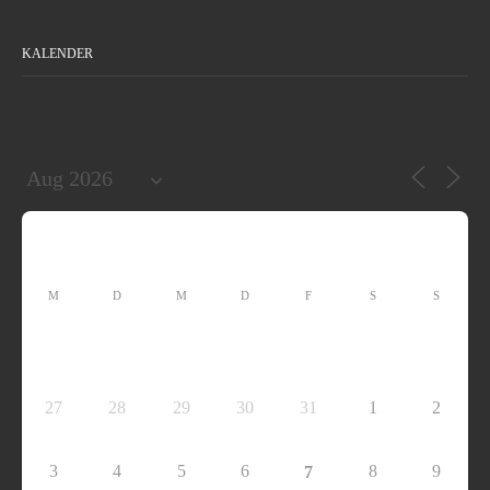
KALENDER
M
D
M
D
F
S
S
27
28
29
30
31
1
2
3
4
5
6
8
9
7