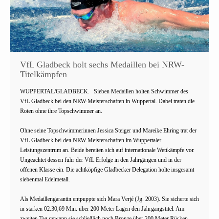
VfL Gladbeck holt sechs Medaillen bei NRW-
Titelkämpfen
WUPPERTAL/GLADBECK.
Sieben Medaillen holten Schwimmer des
VfL Gladbeck bei den NRW-Meisterschaften in Wuppertal. Dabei traten die
Roten ohne ihre Topschwimmer an.
Ohne seine Topschwimmerinnen Jessica Steiger und Mareike Ehring trat der
VfL Gladbeck bei den NRW-Meisterschaften im Wuppertaler
Leistungszentrum an. Beide bereiten sich auf internationale Wettkämpfe vor.
Ungeachtet dessen fuhr der VfL Erfolge in den Jahrgängen und in der
offenen Klasse ein. Die achtköpfige Gladbecker Delegation holte insgesamt
siebenmal Edelmetall.
Als Medaillengarantin entpuppte sich Mara Verjé (Jg. 2003). Sie sicherte sich
in starken 02:30,69 Min. über 200 Meter Lagen den Jahrgangstitel. Am
zweiten Tag gewann sie schließlich noch Bronze über 200 Meter Rücken.