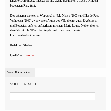
längerer Durststrecke knackte sie ihre eigene Bestmarke. 01:06,85 Minuten
bedeuteten Rang fünf.
Des Weiteren starteten in Wuppertal in Nele Mense (2003) und Ilka do Paco
Verhoeven (2000) zwei weitere Aktive des VfL, die mit guten Ergebnissen
und Bestzeiten auf sich aufmerksam machten. Marie-Louise Möller, die sich
ebenfalls für die NRW-Titelkämpfe qualifiziert hatte, musste
krankheitsbedingt passen.
Redaktion Gladbeck
Quelle/Foto:
waz.de
Diesen Beitrag teilen:
VOLLTEXTSUCHE