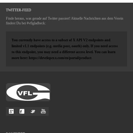
TWITTER-FEED
Finde heraus, was gerade auf Twitter passiert! Aktuelle Nachrichten aus dem Verein
findest Du bei #vflgladbeck:
You currently have access to a subset of X API V2 endpoints and
limited v1.1 endpoints (e.g. media post, oauth) only. If you need access
to this endpoint, you may need a different access level. You can learn
more here: https://developer.x.com/en/portal/product