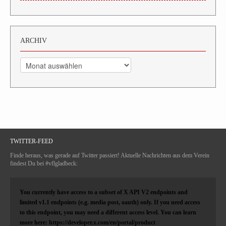
ARCHIV
Archiv
TWITTER-FEED
Finde heraus, was gerade auf Twitter passiert! Aktuelle Nachrichten aus dem Verein
findest Du bei #vflgladbeck:
You currently have access to a subset of X API V2 endpoints and
limited v1.1 endpoints (e.g. media post, oauth) only. If you need access
to this endpoint, you may need a different access level. You can learn
more here: https://developer.x.com/en/portal/product