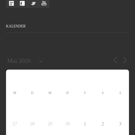
KALENDER
M
D
M
D
F
S
S
27
28
29
30
1
2
3