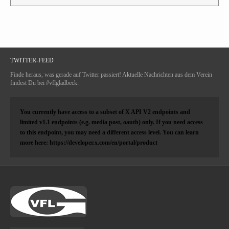
TWITTER-FEED
Finde heraus, was gerade auf Twitter passiert! Aktuelle Nachrichten aus dem Verein
findest Du bei #vflgladbeck:
You currently have access to a subset of X API V2 endpoints and
limited v1.1 endpoints (e.g. media post, oauth) only. If you need access
to this endpoint, you may need a different access level. You can learn
more here: https://developer.x.com/en/portal/product