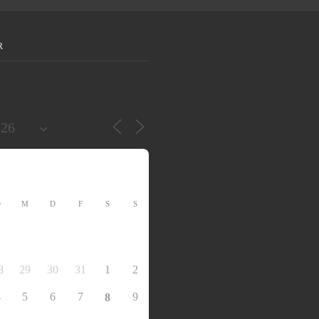
R
D
M
D
F
S
S
8
29
30
31
1
2
4
5
6
7
9
8