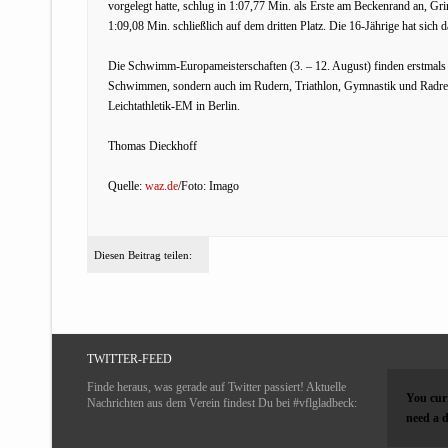
vorgelegt hatte, schlug in 1:07,77 Min. als Erste am Beckenrand an, Gr
1:09,08 Min. schließlich auf dem dritten Platz. Die 16-Jährige hat sich d
Die Schwimm-Europameisterschaften (3. – 12. August) finden erstmal
Schwimmen, sondern auch im Rudern, Triathlon, Gymnastik und Radrennf
Leichtathletik-EM in Berlin.
Thomas Dieckhoff
Quelle:
waz.de
/Foto: Imago
Diesen Beitrag teilen:
TWITTER-FEED
Finde heraus, was gerade auf Twitter passiert! Aktuelle
You curr
Nachrichten aus dem Verein findest Du bei #vflgladbeck:
need a d