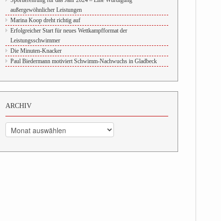
Sportlerehrung für das Jahr 2024 – Eine Würdigung
außergewöhnlicher Leistungen
Marina Koop dreht richtig auf
Erfolgreicher Start für neues Wettkampfformat der
Leistungsschwimmer
Die Minuten-Knacker
Paul Biedermann motiviert Schwimm-Nachwuchs in Gladbeck
ARCHIV
Archiv