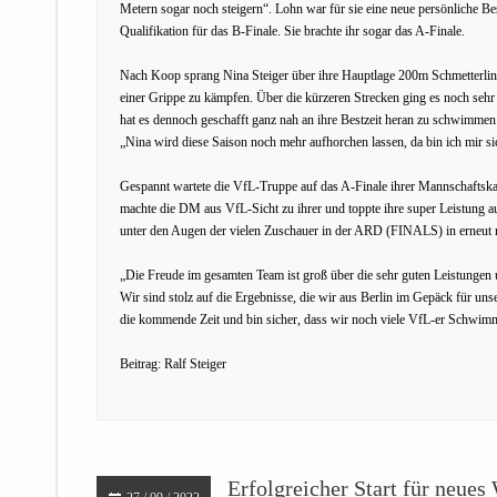
Metern sogar noch steigern“. Lohn war für sie eine neue persönliche Best
Qualifikation für das B-Finale. Sie brachte ihr sogar das A-Finale.
Nach Koop sprang Nina Steiger über ihre Hauptlage 200m Schmetterling
einer Grippe zu kämpfen. Über die kürzeren Strecken ging es noch seh
hat es dennoch geschafft ganz nah an ihre Bestzeit heran zu schwimmen 
„Nina wird diese Saison noch mehr aufhorchen lassen, da bin ich mir sic
Gespannt wartete die VfL-Truppe auf das A-Finale ihrer Mannschaftska
machte die DM aus VfL-Sicht zu ihrer und toppte ihre super Leistung au
unter den Augen der vielen Zuschauer in der ARD (FINALS) in erneut ne
„Die Freude im gesamten Team ist groß über die sehr guten Leistungen
Wir sind stolz auf die Ergebnisse, die wir aus Berlin im Gepäck für uns
die kommende Zeit und bin sicher, dass wir noch viele VfL-er Schwi
Beitrag: Ralf Steiger
Erfolgreicher Start für neu