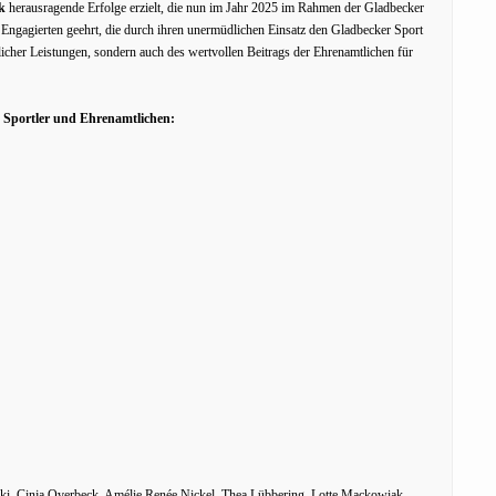
k
herausragende Erfolge erzielt, die nun im Jahr 2025 im Rahmen der Gladbecker
Engagierten geehrt, die durch ihren unermüdlichen Einsatz den Gladbecker Sport
icher Leistungen, sondern auch des wertvollen Beitrags der Ehrenamtlichen für
, Sportler und Ehrenamtlichen:
ki, Cinja Overbeck, Amélie Renée Nickel, Thea Lübbering, Lotte Mackowiak