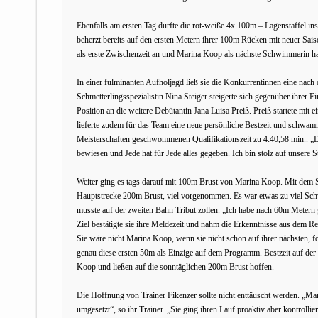
Ebenfalls am ersten Tag durfte die rot-weiße 4x 100m – Lagenstaffel 
beherzt bereits auf den ersten Metern ihrer 100m Rücken mit neuer Saison
als erste Zwischenzeit an und Marina Koop als nächste Schwimmerin ha
In einer fulminanten Aufholjagd ließ sie die Konkurrentinnen eine nach d
Schmetterlingsspezialistin Nina Steiger steigerte sich gegenüber ihrer 
Position an die weitere Debütantin Jana Luisa Preiß. Preiß startete mit e
lieferte zudem für das Team eine neue persönliche Bestzeit und schwam
Meisterschaften geschwommenen Qualifikationszeit zu 4:40,58 min.. „D
bewiesen und Jede hat für Jede alles gegeben. Ich bin stolz auf unsere St
Weiter ging es tags darauf mit 100m Brust von Marina Koop. Mit dem Sc
Hauptstrecke 200m Brust, viel vorgenommen. Es war etwas zu viel Sch
musste auf der zweiten Bahn Tribut zollen. „Ich habe nach 60m Metern ge
Ziel bestätigte sie ihre Meldezeit und nahm die Erkenntnisse aus dem R
Sie wäre nicht Marina Koop, wenn sie nicht schon auf ihrer nächsten, 
genau diese ersten 50m als Einzige auf dem Programm. Bestzeit auf der
Koop und ließen auf die sonntäglichen 200m Brust hoffen.
Die Hoffnung von Trainer Fikenzer sollte nicht enttäuscht werden. „Ma
umgesetzt“, so ihr Trainer. „Sie ging ihren Lauf proaktiv aber kontrolli