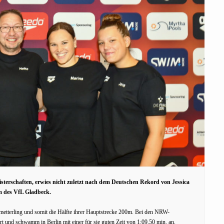
terschaften, erwies nicht zuletzt nach dem Deutschen Rekord von Jessica
am des VfL Gladbeck.
etterling und somit die Hälfte ihrer Hauptstrecke 200m. Bei den NRW-
art und schwamm in Berlin mit einer für sie guten Zeit von 1:09,50 min. an.