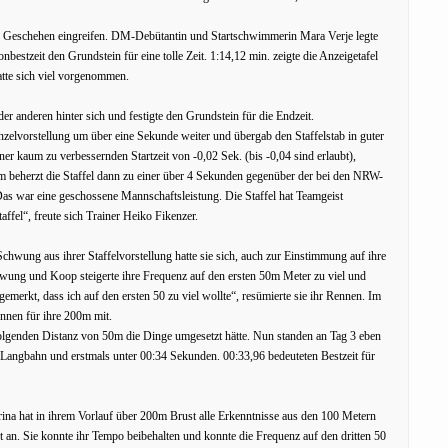
ins Geschehen eingreifen. DM-Debütantin und Startschwimmerin Mara Verje legte
bestzeit den Grundstein für eine tolle Zeit. 1:14,12 min. zeigte die Anzeigetafel
tte sich viel vorgenommen.
er anderen hinter sich und festigte den Grundstein für die Endzeit.
Einzelvorstellung um über eine Sekunde weiter und übergab den Staffelstab in guter
iner kaum zu verbessernden Startzeit von -0,02 Sek. (bis -0,04 sind erlaubt),
m beherzt die Staffel dann zu einer über 4 Sekunden gegenüber der bei den NRW-
as war eine geschossene Mannschaftsleistung. Die Staffel hat Teamgeist
affel“, freute sich Trainer Heiko Fikenzer.
hwung aus ihrer Staffelvorstellung hatte sie sich, auch zur Einstimmung auf ihre
wung und Koop steigerte ihre Frequenz auf den ersten 50m Meter zu viel und
merkt, dass ich auf den ersten 50 zu viel wollte“, resümierte sie ihr Rennen. Im
ennen für ihre 200m mit.
folgenden Distanz von 50m die Dinge umgesetzt hätte. Nun standen an Tag 3 eben
 Langbahn und erstmals unter 00:34 Sekunden. 00:33,96 bedeuteten Bestzeit für
rina hat in ihrem Vorlauf über 200m Brust alle Erkenntnisse aus den 100 Metern
ert an. Sie konnte ihr Tempo beibehalten und konnte die Frequenz auf den dritten 50