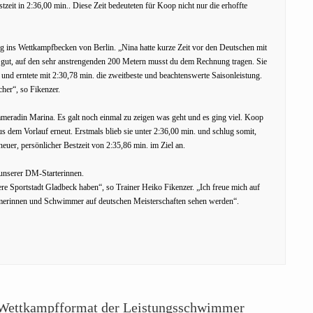
zeit in 2:36,00 min.. Diese Zeit bedeuteten für Koop nicht nur die erhoffte
 ins Wettkampfbecken von Berlin. „Nina hatte kurze Zeit vor den Deutschen mit
r gut, auf den sehr anstrengenden 200 Metern musst du dem Rechnung tragen. Sie
und erntete mit 2:30,78 min. die zweitbeste und beachtenswerte Saisonleistung.
her“, so Fikenzer.
meradin Marina. Es galt noch einmal zu zeigen was geht und es ging viel. Koop
s dem Vorlauf erneut. Erstmals blieb sie unter 2:36,00 min. und schlug somit,
uer, persönlicher Bestzeit von 2:35,86 min. im Ziel an.
 unserer DM-Starterinnen.
ere Sportstadt Gladbeck haben“, so Trainer Heiko Fikenzer. „Ich freue mich auf
mmerinnen und Schwimmer auf deutschen Meisterschaften sehen werden“.
es Wettkampfformat der Leistungsschwimmer