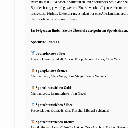
Auch im Jahr 2024 haben Sportlerinnen und Sportler des
VfL Gladbec
Sportlerehrung gewürdigt werden. Ebenso werden all jene ehrenamtlich 
maßgeblich fördern. Diese Ehrung ist nicht nur eine Anerkennung sportl
das sportliche Leben unserer Stadt.
Im Folgenden finden Sie die Übersicht der geehrten Sportlerinnen
Sportliche Leistung:
Sportplakette Silber
Frederick von Eichstedt, Marina Koop, Jannik Homes, Mara Verjé
Sportplakette Bronze
Marina Koop, Mara Verjé, Nina Steiger, Stella Neuhaus
Sportehrenzeichen Gold
Marina Koop, Laura Krinke, Finn Nagel
Sportehrenzeichen Silber
Frederick von Eichstedt, Elias Kusche, Michael Seidensal
Sportehrenzeichen Bronze
Jannik Homes, Luisa Gabriella Janßen, Greta Laschke, Darleen Sakows