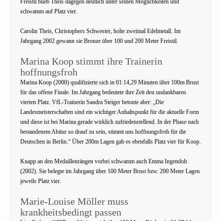
Freistil blieb Theis dagegen deutlich unter seinen Möglichkeiten und
schwamm auf Platz vier.
Carolin Theis, Christophers Schwester, holte zweimal Edelmetall. Im
Jahrgang 2002 gewann sie Bronze über 100 und 200 Meter Freistil.
Marina Koop stimmt ihre Trainerin
hoffnungsfroh
Marina Koop (2000) qualifizierte sich in 01:14,29 Minuten über 100m Brust
für das offene Finale. Im Jahrgang bedeutete ihre Zeit den undankbaren
vierten Platz. VfL-Trainerin Sandra Steiger betonte aber: „Die
Landesmeisterschaften sind ein wichtiger Anhaltspunkt für die aktuelle Form
und diese ist bei Marina gerade wirklich zufriedenstellend. In der Phase nach
bestandenem Abitur so drauf zu sein, stimmt uns hoffnungsfroh für die
Deutschen in Berlin.“ Über 200m Lagen gab es ebenfalls Platz vier für Koop.
Knapp an den Medaillenrängen vorbei schwamm auch Emma Ingendoh
(2002). Sie belegte im Jahrgang über 100 Meter Brust bzw. 200 Meter Lagen
jeweils Platz vier.
Marie-Louise Möller muss
krankheitsbedingt passen