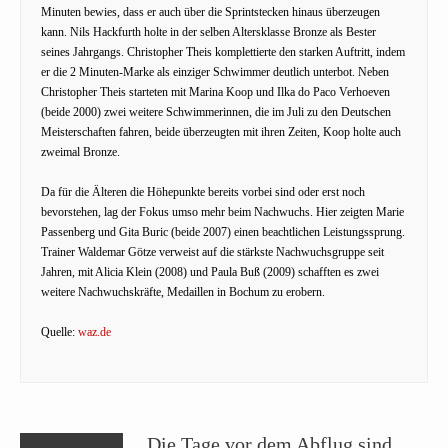
Minuten bewies, dass er auch über die Sprintstecken hinaus überzeugen
kann. Nils Hackfurth holte in der selben Altersklasse Bronze als Bester
seines Jahrgangs. Christopher Theis komplettierte den starken Auftritt, indem
er die 2 Minuten-Marke als einziger Schwimmer deutlich unterbot. Neben
Christopher Theis starteten mit Marina Koop und Ilka do Paco Verhoeven
(beide 2000) zwei weitere Schwimmerinnen, die im Juli zu den Deutschen
Meisterschaften fahren, beide überzeugten mit ihren Zeiten, Koop holte auch
zweimal Bronze.
Da für die Älteren die Höhepunkte bereits vorbei sind oder erst noch
bevorstehen, lag der Fokus umso mehr beim Nachwuchs. Hier zeigten Marie
Passenberg und Gita Buric (beide 2007) einen beachtlichen Leistungssprung.
Trainer Waldemar Götze verweist auf die stärkste Nachwuchsgruppe seit
Jahren, mit Alicia Klein (2008) und Paula Buß (2009) schafften es zwei
weitere Nachwuchskräfte, Medaillen in Bochum zu erobern.
Quelle:
waz.de
„Die Tage vor dem Abflug sind