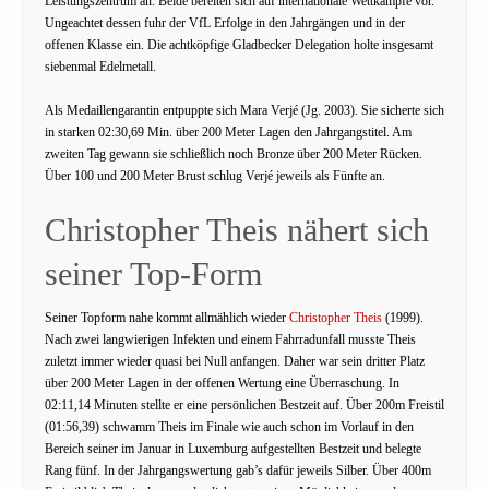
Leistungszentrum an. Beide bereiten sich auf internationale Wettkämpfe vor.
Ungeachtet dessen fuhr der VfL Erfolge in den Jahrgängen und in der
offenen Klasse ein. Die achtköpfige Gladbecker Delegation holte insgesamt
siebenmal Edelmetall.
Als Medaillengarantin entpuppte sich Mara Verjé (Jg. 2003). Sie sicherte sich
in starken 02:30,69 Min. über 200 Meter Lagen den Jahrgangstitel. Am
zweiten Tag gewann sie schließlich noch Bronze über 200 Meter Rücken.
Über 100 und 200 Meter Brust schlug Verjé jeweils als Fünfte an.
Christopher Theis nähert sich
seiner Top-Form
Seiner Topform nahe kommt allmählich wieder
Christopher Theis
(1999).
Nach zwei langwierigen Infekten und einem Fahrradunfall musste Theis
zuletzt immer wieder quasi bei Null anfangen. Daher war sein dritter Platz
über 200 Meter Lagen in der offenen Wertung eine Überraschung. In
02:11,14 Minuten stellte er eine persönlichen Bestzeit auf. Über 200m Freistil
(01:56,39) schwamm Theis im Finale wie auch schon im Vorlauf in den
Bereich seiner im Januar in Luxemburg aufgestellten Bestzeit und belegte
Rang fünf. In der Jahrgangswertung gab’s dafür jeweils Silber. Über 400m