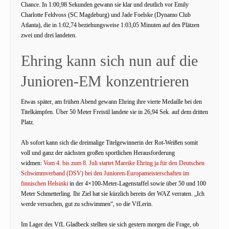
Chance. In 1:00,98 Sekunden gewann sie klar und deutlich vor Emily
Charlotte Feldvoss (SC Magdeburg) und Jade Foelske (Dynamo Club
Atlanta), die in 1:02,74 beziehungsweise 1:03,05 Minuten auf den Plätzen
zwei und drei landeten.
Ehring kann sich nun auf die
Junioren-EM konzentrieren
Etwas später, am frühen Abend gewann Ehring ihre vierte Medaille bei den
Titelkämpfen. Über 50 Meter Freistil landete sie in 26,94 Sek. auf dem dritten
Platz.
Ab sofort kann sich die dreimalige Titelgewinnerin der Rot-Weißen somit
voll und ganz der nächsten großen sportlichen Herausforderung
widmen:
Vom 4. bis zum 8. Juli startet Mareike Ehring ja für den Deutschen
Schwimmverband (DSV) bei den Junioren-Europameisterschaften im
finnischen Helsinki
in der 4×100-Meter-Lagenstaffel sowie über 50 und 100
Meter Schmetterling. Ihr Ziel hat sie kürzlich bereits der WAZ verraten. „Ich
werde versuchen, gut zu schwimmen“, so die VfLerin.
Im Lager des VfL Gladbeck stellten sie sich gestern morgen die Frage, ob