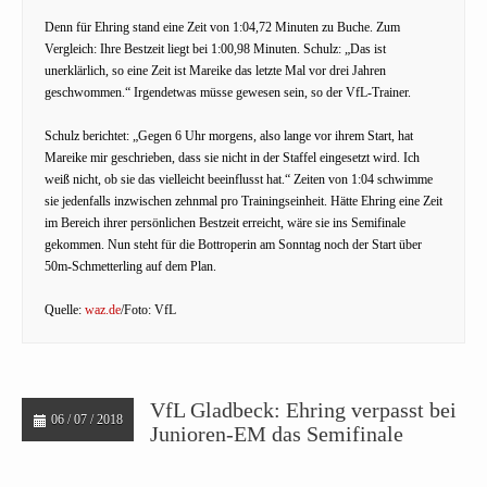
Denn für Ehring stand eine Zeit von 1:04,72 Minuten zu Buche. Zum
Vergleich: Ihre Bestzeit liegt bei 1:00,98 Minuten. Schulz: „Das ist
unerklärlich, so eine Zeit ist Mareike das letzte Mal vor drei Jahren
geschwommen.“ Irgendetwas müsse gewesen sein, so der VfL-Trainer.
Schulz berichtet: „Gegen 6 Uhr morgens, also lange vor ihrem Start, hat
Mareike mir geschrieben, dass sie nicht in der Staffel eingesetzt wird. Ich
weiß nicht, ob sie das vielleicht beeinflusst hat.“ Zeiten von 1:04 schwimme
sie jedenfalls inzwischen zehnmal pro Trainingseinheit. Hätte Ehring eine Zeit
im Bereich ihrer persönlichen Bestzeit erreicht, wäre sie ins Semifinale
gekommen. Nun steht für die Bottroperin am Sonntag noch der Start über
50m-Schmetterling auf dem Plan.
Quelle:
waz.de
/Foto: VfL
VfL Gladbeck: Ehring verpasst bei
06 / 07 / 2018
Junioren-EM das Semifinale