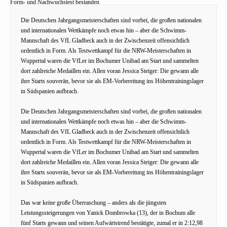
Form- und Nachwuchstest bestanden
Die Deutschen Jahrgangsmeisterschaften sind vorbei, die großen nationalen
und internationalen Wettkämpfe noch etwas hin – aber die Schwimm-
Mannschaft des VfL Gladbeck auch in der Zwischenzeit offensichtlich
ordentlich in Form. Als Testwettkampf für die NRW-Meisterschaften in
Wuppertal waren die VfLer im Bochumer Unibad am Start und sammelten
dort zahlreiche Medaillen ein. Allen voran Jessica Steiger: Die gewann alle
ihre Starts souverän, bevor sie als EM-Vorbereitung ins Höhentrainingslager
in Südspanien aufbrach.
Die Deutschen Jahrgangsmeisterschaften sind vorbei, die großen nationalen
und internationalen Wettkämpfe noch etwas hin – aber die Schwimm-
Mannschaft des VfL Gladbeck auch in der Zwischenzeit offensichtlich
ordentlich in Form. Als Testwettkampf für die NRW-Meisterschaften in
Wuppertal waren die VfLer im Bochumer Unibad am Start und sammelten
dort zahlreiche Medaillen ein. Allen voran Jessica Steiger: Die gewann alle
ihre Starts souverän, bevor sie als EM-Vorbereitung ins Höhentrainingslager
in Südspanien aufbrach.
Das war keine große Überraschung – anders als die jüngsten
Leistungssteigerungen von Yanick Dombrowka (13), der in Bochum alle
fünf Starts gewann und seinen Aufwärtstrend bestätigte, zumal er in 2:12,98