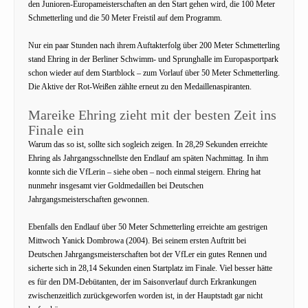
den Junioren-Europameisterschaften an den Start gehen wird, die 100 Meter
Schmetterling und die 50 Meter Freistil auf dem Programm.
Nur ein paar Stunden nach ihrem Auftakterfolg über 200 Meter Schmetterling
stand Ehring in der Berliner Schwimm- und Sprunghalle im Europasportpark
schon wieder auf dem Startblock – zum Vorlauf über 50 Meter Schmetterling.
Die Aktive der Rot-Weißen zählte erneut zu den Medaillenaspiranten.
Mareike Ehring zieht mit der besten Zeit ins
Finale ein
Warum das so ist, sollte sich sogleich zeigen. In 28,29 Sekunden erreichte
Ehring als Jahrgangsschnellste den Endlauf am späten Nachmittag. In ihm
konnte sich die VfLerin – siehe oben – noch einmal steigern. Ehring hat
nunmehr insgesamt vier Goldmedaillen bei Deutschen
Jahrgangsmeisterschaften gewonnen.
Ebenfalls den Endlauf über 50 Meter Schmetterling erreichte am gestrigen
Mittwoch Yanick Dombrowa (2004). Bei seinem ersten Auftritt bei
Deutschen Jahrgangsmeisterschaften bot der VfLer ein gutes Rennen und
sicherte sich in 28,14 Sekunden einen Startplatz im Finale. Viel besser hätte
es für den DM-Debütanten, der im Saisonverlauf durch Erkrankungen
zwischenzeitlich zurückgeworfen worden ist, in der Hauptstadt gar nicht