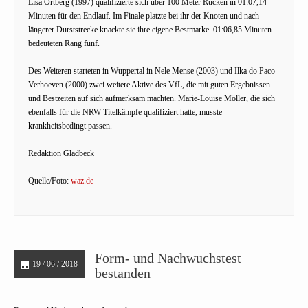
Lisa Ortberg (1997) qualifizierte sich über 100 Meter Rücken in 01:07,14
Minuten für den Endlauf. Im Finale platzte bei ihr der Knoten und nach
längerer Durststrecke knackte sie ihre eigene Bestmarke. 01:06,85 Minuten
bedeuteten Rang fünf.
Des Weiteren starteten in Wuppertal in Nele Mense (2003) und Ilka do Paco
Verhoeven (2000) zwei weitere Aktive des VfL, die mit guten Ergebnissen
und Bestzeiten auf sich aufmerksam machten. Marie-Louise Möller, die sich
ebenfalls für die NRW-Titelkämpfe qualifiziert hatte, musste
krankheitsbedingt passen.
Redaktion Gladbeck
Quelle/Foto:
waz.de
Form- und Nachwuchstest
19 / 06 / 2018
bestanden