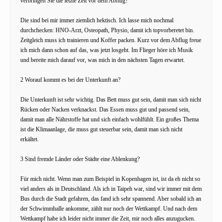
verbringen Sie die letzte Zeit vor dem Abflug?
Die sind bei mir immer ziemlich hektisch. Ich lasse mich nochmal
durchchecken: HNO-Arzt, Osteopath, Physio, damit ich topvorberetet bin.
Zeitgleich muss ich trainieren und Koffer packen. Kurz vor dem Abflug freue
ich mich dann schon auf das, was jetzt losgeht. Im Flieger höre ich Musik
und bereite mich darauf vor, was mich in den nächsten Tagen erwartet.
2 Worauf kommt es bei der Unterkunft an?
Die Unterkunft ist sehr wichtig. Das Bett muss gut sein, damit man sich nicht
Rücken oder Nacken verknackst. Das Essen muss gut und passend sein,
damit man alle Nährstoffe hat und sich einfach wohlfühlt. Ein großes Thema
ist die Klimaanlage, die muss gut steuerbar sein, damit man sich nicht
erkältet.
3 Sind fremde Länder oder Städte eine Ablenkung?
Für mich nicht. Wenn man zum Beispiel in Kopenhagen ist, ist da eh nicht so
viel anders als in Deutschland. Als ich in Taipeh war, sind wir immer mit dem
Bus durch die Stadt gefahren, das fand ich sehr spannend. Aber sobald ich an
der Schwimmhalle ankomme, zählt nur noch der Wettkampf. Und nach dem
Wettkampf habe ich leider nicht immer die Zeit, mir noch alles anzugucken.