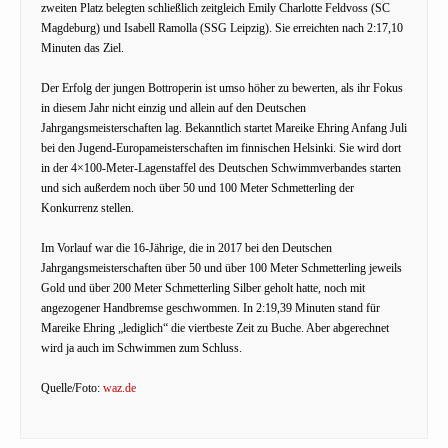
zweiten Platz belegten schließlich zeitgleich Emily Charlotte Feldvoss (SC
Magdeburg) und Isabell Ramolla (SSG Leipzig). Sie erreichten nach 2:17,10
Minuten das Ziel.
Der Erfolg der jungen Bottroperin ist umso höher zu bewerten, als ihr Fokus
in diesem Jahr nicht einzig und allein auf den Deutschen
Jahrgangsmeisterschaften lag. Bekanntlich startet Mareike Ehring Anfang Juli
bei den Jugend-Europameisterschaften im finnischen Helsinki. Sie wird dort
in der 4×100-Meter-Lagenstaffel des Deutschen Schwimmverbandes starten
und sich außerdem noch über 50 und 100 Meter Schmetterling der
Konkurrenz stellen.
Im Vorlauf war die 16-Jährige, die in 2017 bei den Deutschen
Jahrgangsmeisterschaften über 50 und über 100 Meter Schmetterling jeweils
Gold und über 200 Meter Schmetterling Silber geholt hatte, noch mit
angezogener Handbremse geschwommen. In 2:19,39 Minuten stand für
Mareike Ehring „lediglich“ die viertbeste Zeit zu Buche. Aber abgerechnet
wird ja auch im Schwimmen zum Schluss.
Quelle/Foto:
waz.de