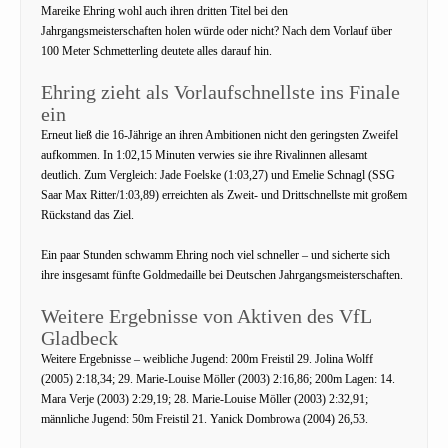
Mareike Ehring wohl auch ihren dritten Titel bei den
Jahrgangsmeisterschaften holen würde oder nicht? Nach dem Vorlauf über
100 Meter Schmetterling deutete alles darauf hin.
Ehring zieht als Vorlaufschnellste ins Finale
ein
Erneut ließ die 16-Jährige an ihren Ambitionen nicht den geringsten Zweifel
aufkommen. In 1:02,15 Minuten verwies sie ihre Rivalinnen allesamt
deutlich. Zum Vergleich: Jade Foelske (1:03,27) und Emelie Schnagl (SSG
Saar Max Ritter/1:03,89) erreichten als Zweit- und Drittschnellste mit großem
Rückstand das Ziel.
Ein paar Stunden schwamm Ehring noch viel schneller – und sicherte sich
ihre insgesamt fünfte Goldmedaille bei Deutschen Jahrgangsmeisterschaften.
Weitere Ergebnisse von Aktiven des VfL
Gladbeck
Weitere Ergebnisse – weibliche Jugend: 200m Freistil 29. Jolina Wolff
(2005) 2:18,34; 29. Marie-Louise Möller (2003) 2:16,86; 200m Lagen: 14.
Mara Verje (2003) 2:29,19; 28. Marie-Louise Möller (2003) 2:32,91;
männliche Jugend: 50m Freistil 21. Yanick Dombrowa (2004) 26,53.